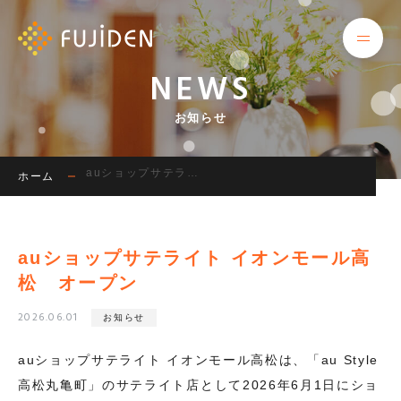
NEWS
HOME
お知らせ
ホーム
SHOP LIST
auショップサテライト イオンモール高松 オープン
ホーム
店舗一覧
COMPANY
会社案内
auショップサテライト イオンモール高
松 オープン
RECRUIT
採用情報
2026.06.01
お知らせ
CONTACT
auショップサテライト イオンモール高松は、「au Style
お問い合わせ
高松丸亀町」のサテライト店として2026年6月1日にショ